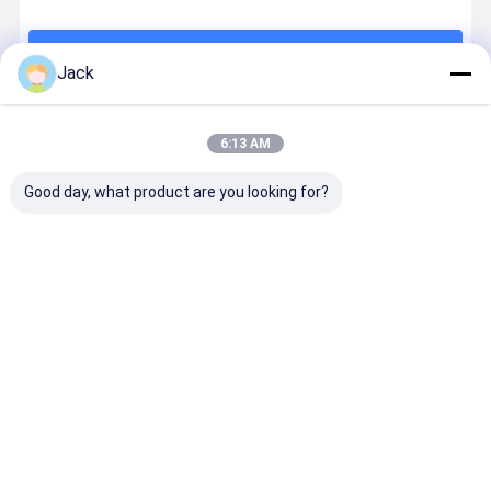
계속하다
Jack
추천된 제품
6:13 AM
Good day, what product are you looking for?
25.6V 100Ah
24V 200Ah 스
스마트 BMS
24V 200Ah
리 철화강 배터
틸 하우스 리??
리?? 배터리 팩
업용 포크리
리 연속 에너지
배터리 팩 제조
제조업체와 함
트 리?? 배
공급 LiFePO4
업체와 맞춤
께 24V 300Ah
소재 취급 리
배터리
리?? 포크리프
포크리프트
배터리 팩 
최고의 가격
최고의 가격
최고의 가격
최고의 가
트 배터리
리?? 배터리
업체
홈
사이트맵
연락처