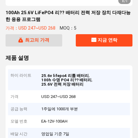
1
/
1
100Ah 25.6V LiFePO4 리?? 배터리 전력 저장 장치 다재다능
한 응용 프로그램
가격：USD 247~USD 268
MOQ：5
최고의 가격
지금 연락
제품 설명
하이 라이트
,
25.6v lifepo4 리튬 배터리
,
100h 수명 PO4 리?? 배터리
25.6V 전력 저장 배터리
가격
USD 247~USD 268
공급 능력
1주일에 1000개 부분
모델 번호
EA-12V-100AH
배달 시간
영업일 기준 7일