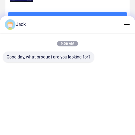
계속하다
Jack
추천된 제품
9:06 AM
Good day, what product are you looking for?
컴팩트 24V
하이브리드 그
12V 100Ah
51.2V 200
리?? 이온 배터
리드 태양 에너
LiFePO4 리??
가정용 PV 
리 100Ah 고 용
지 저장 시스템
배터리 깊은 사
리 저장 시
량 에너지 저장
50KW 10KW
이클 최대 에너
10KWh 미
장치
그리드와 태양
지 밀도를 방출
전 가정용 
최고의 가격
최고의 가격
최고의 가격
최고의 가
에너지 사이의
지
원활한 전환