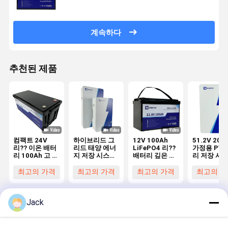
계속하다
추천된 제품
컴팩트 24V
하이브리드 그
12V 100Ah
51.2V 200
리?? 이온 배터
리드 태양 에너
LiFePO4 리??
가정용 PV 
리 100Ah 고 용
지 저장 시스템
배터리 깊은 사
리 저장 시
량 에너지 저장
50KW 10KW
이클 최대 에너
10KWh 미
장치
그리드와 태양
지 밀도를 방출
전 가정용 
최고의 가격
최고의 가격
최고의 가격
최고의 가
에너지 사이의
지
원활한 전환
Jack