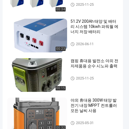
벽걸이형 배터리
2025-11-25
00:34
51.2V 200Ah 태양 및 배터
리 시스템 10kwh 파워월 에
너지 저장 배터리
벽걸이형 배터리
2026-06-11
00:23
캠핑 휴대용 발전소 야외 전
자제품용 순수 시노파 출력
휴대용 전력 방송국
2025-11-25
00:15
야외 휴대용 300W 태양 발
전기 내장 MPPT 컨트롤러
모든 날씨 사용
휴대용 전력 방송국
2025-05-31
00:32