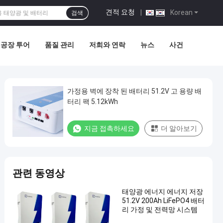
견적 요청
|
Korean
검색
공장 투어
품질 관리
저희와 연락
뉴스
사건
가정용 벽에 장착 된 배터리 51.2V 고 용량 배
터리 팩 5.12kWh
지금 접촉하세요
더 알아보기
관련 동영상
태양광 에너지 에너지 저장
51.2V 200Ah LiFePO4 배터
리 가정 및 전력망 시스템